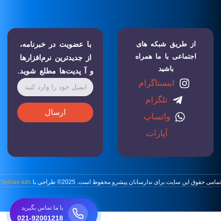
از طریق شبکه های
با عضویت در خبرنامه،
اجتماعی با ما همراه
از جدیدترین نرم‌افزارها
باشید
و آ پدیت‌ها مطلع شوید.
اینستاگرام
تلگرام
ارسال
واتساپ
آپارات
تمامی حقوق این سایت برای ندارسانان پیشرو محفوظ است. 2025© طراحی با
Spinas-ads
با ما تماس بگیرید
021-92001218